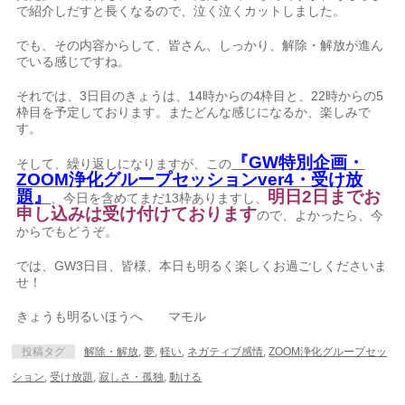
で紹介しだすと長くなるので、泣く泣くカットしました。
でも、その内容からして、皆さん、しっかり、解除・解放が進ん
でいる感じですね。
それでは、3日目のきょうは、14時からの4枠目と、22時からの5
枠目を予定しております。またどんな感じになるか、楽しみで
す。
『GW特別企画・
そして、繰り返しになりますが、この
ZOOM浄化グループセッションver4・受け放
題』
明日2日までお
、今日を含めてまだ13枠ありますし、
申し込みは受け付けております
ので、よかったら、今
からでもどうぞ。
では、GW3日目、皆様、本日も明るく楽しくお過ごしくださいま
せ！
きょうも明るいほうへ マモル
投稿タグ
解除・解放
,
夢
,
軽い
,
ネガティブ感情
,
ZOOM浄化グループセッ
ション
,
受け放題
,
寂しさ・孤独
,
動ける