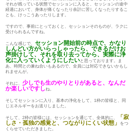
それが残っている状態でセッションに入ると、セッションの途中
経過において、身体が痛くなったり余計に苦しくなったりするこ
とも、けっこうあったりします。
ですので、事前にとっておくと、セッションそのものが、ラクに
受けられるんですね。
セッション開始前の時点で、かなり
こんな感じで、
しんどい方がいらっしゃったら、できるだけお
声掛けして、それを取り去ってから、実際に浄
化に入っていくようにしたい
と思っております。ま
あ、時間との兼ね合いもあるので、全員には対応できないかもし
れませんが。
少しでも生のやりとりがあると、なんだ
それに、
か楽しいですし
ね。
そしてセッションに入り、基本の浄化をして、1枠の皆様と、同
じエネルギーをお送りしました。
「寂
そして、2枠の皆様には、セッションを通じて、全体的に、
しさ・孤独の感覚と、つながりにくい状態」
をつ
くらせていただきました。