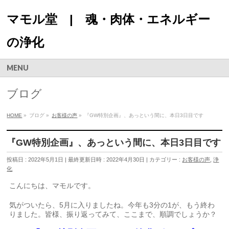
マモル堂 | 魂・肉体・エネルギー
の浄化
MENU
ブログ
HOME
»
ブログ
»
お客様の声
»
『GW特別企画』、あっという間に、本日3日目です
『GW特別企画』、あっという間に、本日3日目です
投稿日 : 2022年5月1日
最終更新日時 : 2022年4月30日
カテゴリー :
お客様の声
,
浄
化
こんにちは、マモルです。
気がついたら、5月に入りましたね。今年も3分の1が、もう終わ
りました。皆様、振り返ってみて、ここまで、順調でしょうか？