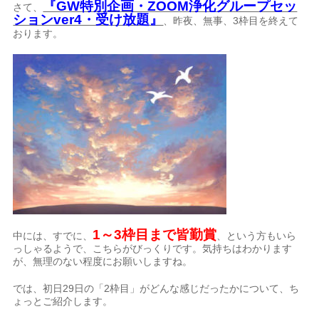
『GW特別企画・ZOOM浄化グループセッ
さて、
ションver4・受け放題』
、昨夜、無事、3枠目を終えて
おります。
1～3枠目まで皆勤賞
中には、すでに、
、という方もいら
っしゃるようで、こちらがびっくりです。気持ちはわかります
が、無理のない程度にお願いしますね。
では、初日29日の「2枠目」がどんな感じだったかについて、ち
ょっとご紹介します。