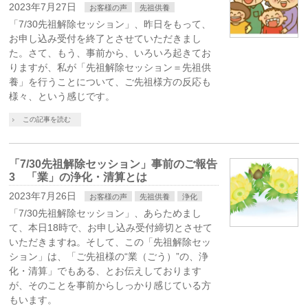
2023年7月27日
お客様の声
先祖供養
「7/30先祖解除セッション」、昨日をもって、
お申し込み受付を終了とさせていただきまし
た。さて、もう、事前から、いろいろ起きてお
りますが、私が「先祖解除セッション＝先祖供
養」を行うことについて、ご先祖様方の反応も
様々、という感じです。
この記事を読む
「7/30先祖解除セッション」事前のご報告
3 「業」の浄化・清算とは
2023年7月26日
お客様の声
先祖供養
浄化
「7/30先祖解除セッション」、あらためまし
て、本日18時で、お申し込み受付締切とさせて
いただきますね。そして、この「先祖解除セッ
ション」は、「ご先祖様の“業（ごう）”の、浄
化・清算」でもある、とお伝えしております
が、そのことを事前からしっかり感じている方
もいます。