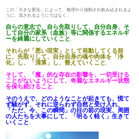
この「大きな変化」によって、無理やり強制され飲み込まれるよ
うに、流されるようにではなく。
自らの意志で、自ら先取りして、自分自身、そ
して自分の家系（血族）等に関係するエネルギ
ーを綺麗にしていくこと
。
それらが「悪い現実」として発動してくる前
に、先取りして、自分自身の魂や肉体を「浄
化」し、「清算」し、整えていくこと
。
そして、「魔」的な存在の影響を、一切受ける
ことがないようにして、奇麗なエネルギー状態
を保ち続けること
。
そのうえで、どのようなことが起きても、慌て
ず騒がず、それに逆らわず自然と受け入れ、
「ただ、今、この瞬間」の目の前の現実、周囲
の人たちを大事にして、「明るく軽く」生きて
いくこと
。