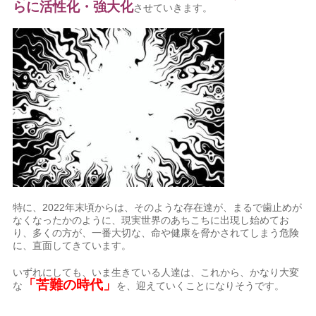
らに活性化・強大化
させていきます。
特に、2022年末頃からは、そのような存在達が、まるで歯止めが
なくなったかのように、現実世界のあちこちに出現し始めてお
り、多くの方が、一番大切な、命や健康を脅かされてしまう危険
に、直面してきています。
いずれにしても、いま生きている人達は、これから、かなり大変
「苦難の時代」
な
を、迎えていくことになりそうです。