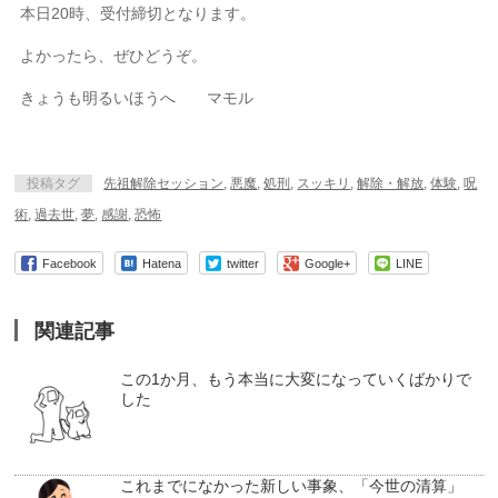
本日20時、受付締切となります。
よかったら、ぜひどうぞ。
きょうも明るいほうへ マモル
投稿タグ
先祖解除セッション
,
悪魔
,
処刑
,
スッキリ
,
解除・解放
,
体験
,
呪
術
,
過去世
,
夢
,
感謝
,
恐怖
Facebook
Hatena
twitter
Google+
LINE
関連記事
この1か月、もう本当に大変になっていくばかりで
した
これまでになかった新しい事象、「今世の清算」