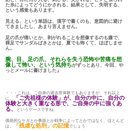
た糸によってどうにかされる、結果として、失明する、
という感覚もあります。
見える、という単語は、漢字で書くのも、意図的に避け
てきましたし、あまり言えません。
足の爪が痛いとか、剥がれることを想像するのも嫌で、
裸足でサンダルばきとかは、夏でも怖くて、ほぼしませ
ん。
腕、目、足の爪、それらを失う恐怖や苦痛を想
像して怖い、という気持ち
がずっとあり、今回、や
っとメールに書けました』
・・・これは、ご自身の過去世体験でもありますが、それ以上
「ご先祖様の体験」が、自分の中に、自分の
に、
体験と大きく重なる形で、ご自身の中に強くあ
る、
というケースですね。
偶発的なケガとか事故とか戦争によってとかではなく、ほとんど
「残虐な処刑」の記憶
は、
でしょう