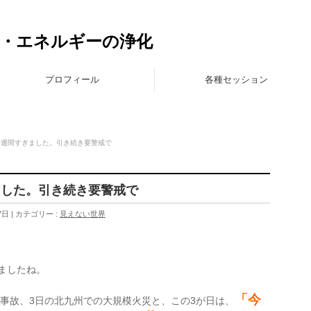
に
体・エネルギーの浄化
プロフィール
各種セッション
一週間すぎました。引き続き要警戒で
ました。引き続き要警戒で
7日
カテゴリー :
見えない世界
ぎましたね。
「今
事故、3日の北九州での大規模火災と、この3が日は、