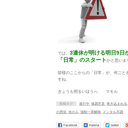
3連休が明ける明日9日
では、
「日常」のスタート
かと思いま
皆様のここからの「日常」が、何ごと
すね。
きょうも明るいほうへ マモル
投稿タグ
進行中
,
体調不良
,
巻き込まれる
の悪化
,
光の人
,
強制一斉解除
,
メンタル不調
Facebook
Hatena
twitter