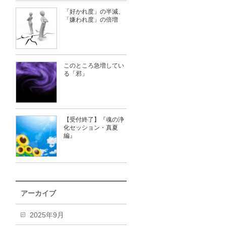
「好かれ度」の半減、
「嫌われ度」の倍増
このところ急増してい
る「邪」
【受付終了】『魂の浄
化セッション・真夏
編』
アーカイブ
2025年9月