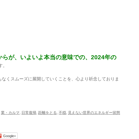
からが、いよいよ本当の意味での、2024年の
す。
もなくスムーズに展開していくことを、心より祈念しておりま
,
業・カルマ
,
日常復帰
,
距離をとる
,
不穏
,
見えない世界のエネルギー状態
Google+