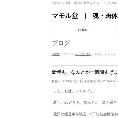
強制的な浄化・清算の時代を生きていくため
マモル堂 | 魂・肉
HOME
ブログ
HOME
»
ブログ
»
見えない世界
»
新年も、なんとか
新年も、なんとか一週間すぎ
投稿日 : 2024年1月8日
最終更新日時 : 2024年1月
こんにちは、マモルです。
新年、2024年も、なんとか一週間過
元日の能登半島地震、2日の航空機衝突