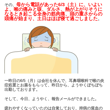
母から電話があった6/3（土）に、いよい
その、
よ、喉の痛みと咳、ダルさ、熱が上がりそうに
なるとき起こる全身の筋肉痛、頭の重さからの
頭痛が始まり、土日はほぼ寝て過ごしました
。
一昨日の6/5（月）は会社を休んで、耳鼻咽喉科で喉の炎
症処置とお薬をもらって、昨日から、ようやくぼちぼち
出勤しております。
そして、今日、ようやく、報告メールができました。
疲れやすくなっていたのは自覚しており、持病の貧血の