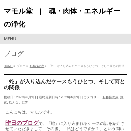
マモル堂 | 魂・肉体・エネルギー
の浄化
MENU
ブログ
HOME
»
ブログ
»
お客様の声
»
「蛇」が入り込んだケースもうひとつ、そして雨との関係
「蛇」が入り込んだケースもうひとつ、そして雨と
の関係
投稿日 : 2023年6月9日
最終更新日時 : 2023年6月9日
カテゴリー :
お客様の声
,
浄
化
,
見えない世界
こんにちは、マモルです。
昨日のブログ
で、「蛇」に入り込まれるケースの話を紹介さ
せていただきまして、その後、「私はどうですか？」という問い