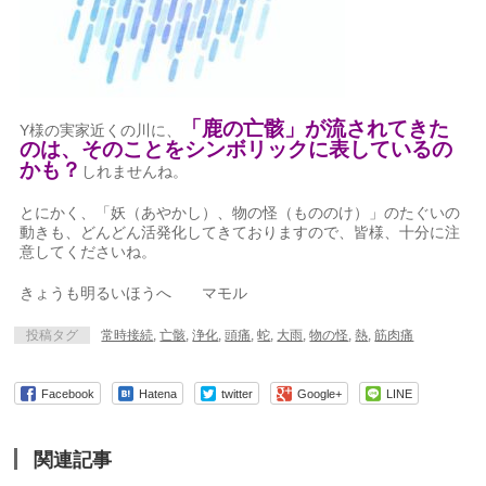
「鹿の亡骸」が流されてきた
Y様の実家近くの川に、
のは、そのことをシンボリックに表しているの
かも？
しれませんね。
とにかく、「妖（あやかし）、物の怪（もののけ）」のたぐいの
動きも、どんどん活発化してきておりますので、皆様、十分に注
意してくださいね。
きょうも明るいほうへ マモル
投稿タグ
常時接続
,
亡骸
,
浄化
,
頭痛
,
蛇
,
大雨
,
物の怪
,
熱
,
筋肉痛
Facebook
Hatena
twitter
Google+
LINE
関連記事