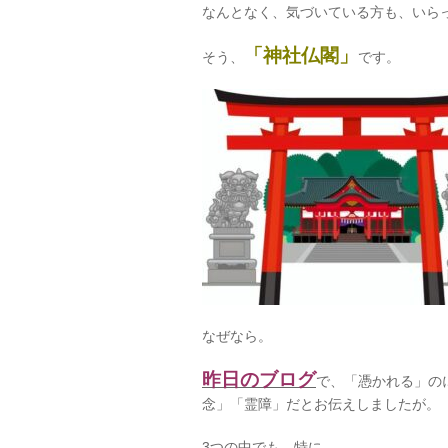
なんとなく、気づいている方も、いら
「神社仏閣」
そう、
です。
なぜなら。
昨日のブログ
で、「憑かれる」の
念」「霊障」だとお伝えしましたが。
3つの中でも、特に。