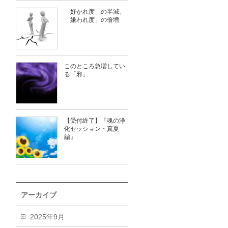
「好かれ度」の半減、
「嫌われ度」の倍増
このところ急増してい
る「邪」
【受付終了】『魂の浄
化セッション・真夏
編』
アーカイブ
2025年9月