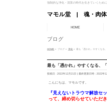
強制的な浄化・清算の時代を生きていくため
マモル堂 | 魂・肉
HOME
ブログ
HOME
»
ブログ
»
浄化
»
最も「憑かれ」やすくなる
最も「憑かれ」やすくなる、
投稿日 : 2022年12月21日
最終更新日時 : 2022年1
こんにちは、マモルです。
『見えないトラウマ解放セ
って、締め切らせていただ