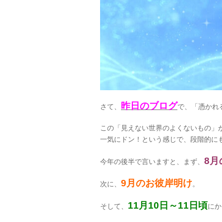
昨日のブログ
さて、
で、「憑かれ
この「見えない世界のよくないもの」
一気にドン！という感じで、段階的に
8
今年の後半で言いますと、まず、
9月のお彼岸明け
次に、
。
11月10日～11日頃
そして、
にか