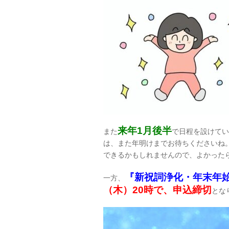
来年1月後半
また
で日程を設けてい
は、また年明けまでお待ちくださいね
できるかもしれませんので、よかった
『新祝詞浄化・年末年始
一方、
（木）20時で、申込締切
とな