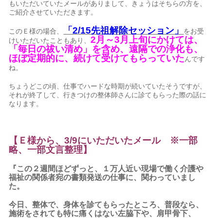
もいただいていたメールがありまして、きょうはそちらの方を、
ご紹介させていただきます。
「2/15先祖解除セッション」
このＥ様の場合、
をお受
2月～3月上旬にかけては、
けいただいたこともあり、
「毎日の祓い清め」を含め、遠隔での浄化も、
ほぼ定期的に、続けて受けてもらっていた
んです
ね。
ちょうどこの頃、仕事でハードな時期が続いていたそうですが、
それが終了して、行きつけの整体師さんに診てもらった際の話に
なります。
【Ｅ様から、3/9にいただいたメール ※一部
略、一部文言整理】
『この２週間ほどずっと、１万人近い現場で働く介護や
福祉の関係者宛の書類発送の仕事に、関わっていまし
た。
今日、整体で、身体を診てもらったところ、普段なら、
施術をされても特に痛くはない左脇下や、肩甲骨下、