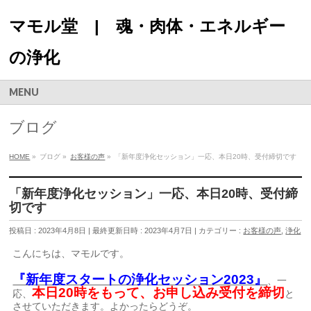
マモル堂 | 魂・肉体・エネルギー
の浄化
MENU
ブログ
HOME
»
ブログ
»
お客様の声
»
「新年度浄化セッション」一応、本日20時、受付締切です
「新年度浄化セッション」一応、本日20時、受付締
切です
投稿日 : 2023年4月8日
最終更新日時 : 2023年4月7日
カテゴリー :
お客様の声
,
浄化
こんにちは、マモルです。
『新年度スタートの浄化セッション2023』
、一
本日20時をもって、お申し込み受付を締切
応、
と
させていただきます。よかったらどうぞ。