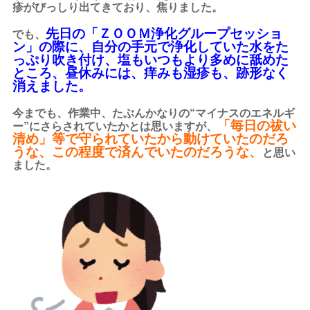
疹がびっしり出てきており、焦りました。
先日の「ＺＯＯＭ浄化グループセッショ
でも、
ン」の際に、自分の手元で浄化していた水をた
っぷり吹き付け、塩もいつもより多めに舐めた
ところ、昼休みには、痒みも湿疹も、跡形なく
消えました。
今までも、作業中、たぶんかなりの“マイナスのエネルギ
「毎日の祓い
ー”にさらされていたかとは思いますが、
清め」等で守られていたから動けていたのだろ
うな、この程度で済んでいたのだろうな、
と思い
ました。