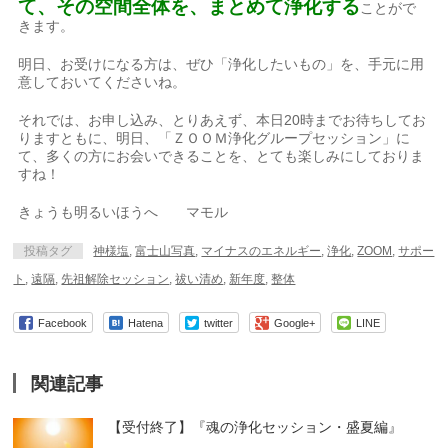
て、その空間全体を、まとめて浄化する
ことがで
きます。
明日、お受けになる方は、ぜひ「浄化したいもの」を、手元に用
意しておいてくださいね。
それでは、お申し込み、とりあえず、本日20時までお待ちしてお
りますともに、明日、「ＺＯＯＭ浄化グループセッション」に
て、多くの方にお会いできることを、とても楽しみにしておりま
すね！
きょうも明るいほうへ マモル
投稿タグ
神様塩
,
富士山写真
,
マイナスのエネルギー
,
浄化
,
ZOOM
,
サポー
ト
,
遠隔
,
先祖解除セッション
,
祓い清め
,
新年度
,
整体
Facebook
Hatena
twitter
Google+
LINE
関連記事
【受付終了】『魂の浄化セッション・盛夏編』