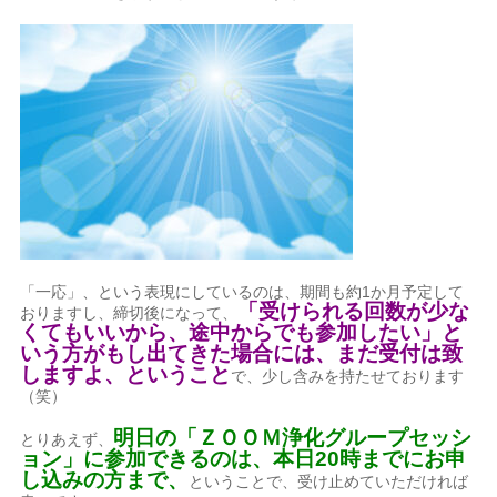
「一応」、という表現にしているのは、期間も約1か月予定して
「受けられる回数が少な
おりますし、締切後になって、
くてもいいから、途中からでも参加したい」と
いう方がもし出てきた場合には、まだ受付は致
しますよ、ということ
で、少し含みを持たせております
（笑）
明日の「ＺＯＯＭ浄化グループセッシ
とりあえず、
ョン」に参加できるのは、本日20時までにお申
し込みの方まで、
ということで、受け止めていただければ