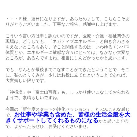
・・・Ｅ様、連日になりますが、あらためまして、こちらこそあ
りがとうございました。丁寧なご報告、感謝申し上げます。
こういう言い方は申し訳ないのですが、医療・介護・福祉関係の
現場は、どうしても、「ネガティブエネルギー」と向き合わざる
をえないところもあり、そこと関係するのは、いわゆるエンパス
体質とか、エネルギーに敏感な方々にとっては、なかなか大変な
ところが、あるんですよね。相当にしんどかったかと思います。
でも、なんとか最後までこなすことができたということで、そこ
に、私のとりくみが、少しはお役に立てたということであれば、
大変嬉しい限りです。
「神様塩」や「富士山写真」も、しっかり使いこなしておられる
ようで、素晴らしいですね。
今回の「新年度スタートの浄化セッション」、たぶんこんな感じ
お仕事や学業も含めた、皆様の生活全般を大
で、
きくサポートしてくれるものになる
かと思いますの
で、よかったらぜひ、お受けくださいませ。