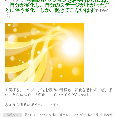
今回のセッションをお受けの方には、
少なくとも、
「自分が変化し、自分のステージが上がったこ
とに伴う変化」しか、起きてこないはず
ですから
ね。
Ｉ美様も、このブログをお読みの皆様も、変化を恐れず、ぜひぜ
ひ、自ら進んで、「変化」していってくださいね！
きょうも明るいほうへ マモル
投稿タグ
愚痴
,
ひょうひょう
,
切り替わり
,
エネルギー
,
怒り
,
夢
,
変化変容
,