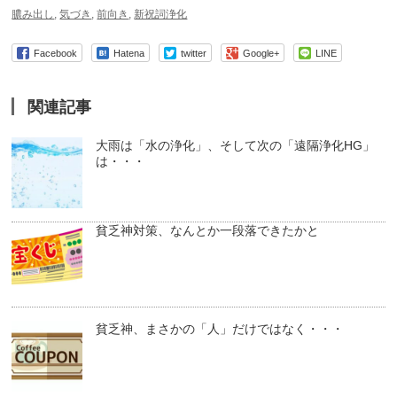
膿み出し
,
気づき
,
前向き
,
新祝詞浄化
Facebook
Hatena
twitter
Google+
LINE
関連記事
大雨は「水の浄化」、そして次の「遠隔浄化HG」
は・・・
貧乏神対策、なんとか一段落できたかと
貧乏神、まさかの「人」だけではなく・・・