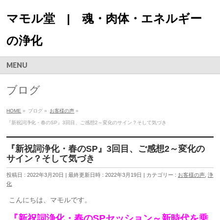
マモル堂 | 魂・肉体・エネルギー
の浄化
MENU
ブログ
HOME
»
ブログ
»
お客様の声
»
『新祝詞浄化・春のSP』3回目、ご感想2～変化のサイン？そして気づき
『新祝詞浄化・春のSP』3回目、ご感想2～変化の
サイン？そして気づき
投稿日 : 2022年3月20日
最終更新日時 : 2022年3月19日
カテゴリー :
お客様の声
,
浄
化
こんにちは、マモルです。
『新祝詞浄化・春のSPセッション～新時代を乗