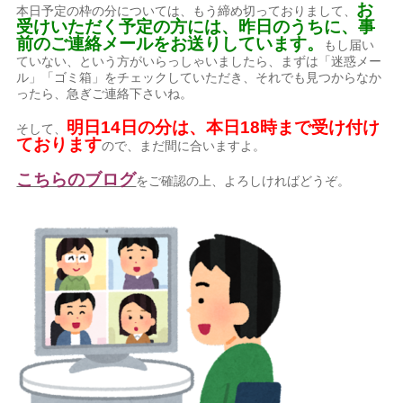
お
本日予定の枠の分については、もう締め切っておりまして、
受けいただく予定の方には、昨日のうちに、事
前のご連絡メールをお送りしています。
もし届い
ていない、という方がいらっしゃいましたら、まずは「迷惑メー
ル」「ゴミ箱」をチェックしていただき、それでも見つからなか
ったら、急ぎご連絡下さいね。
明日14日の分は、本日18時まで受け付け
そして、
ており
ます
ので、まだ間に合いますよ。
こちらのブログ
をご確認の上、よろしければどうぞ。