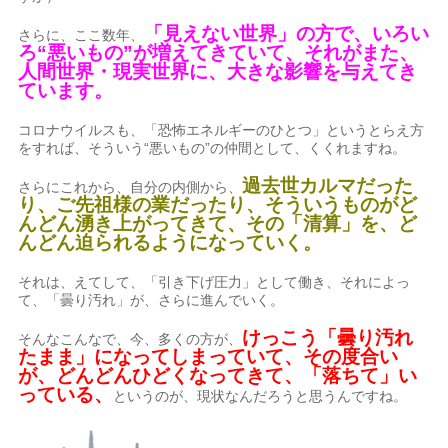
「見えない世界」の方で、いろい
さらに、ここ数年、
ろ“悪いもの”が増えてきていて、それがまた、
人間世界・現実世界に、大きな影響を与えてき
ています。
コロナウイルスも、「恐怖エネルギーのひとつ」というとらえ方
をすれば、そういう“悪いもの”の仲間として、くくれますね。
過去世カルマだった
さらにこれから、自分の内側から、
り、ご先祖様の業だったり、そういうものがど
んどん湧き上がってきて、その「清算」を、ど
んどん迫られるようになっていく。
それは、えてして、「引き下げ圧力」として働き、それによっ
て、「曇り汚れ」が、さらに進んでいく。
けっこう「曇り汚れ
そんなこんなで、今、多くの方が、
たまま」になってしまっていて、その度合い
が、どんどんひどくなってきて、「落ちて」い
っている、
というのが、現状なんだろうと思うんですね。