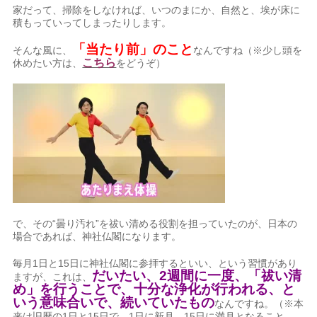
家だって、掃除をしなければ、いつのまにか、自然と、埃が床に
積もっていってしまったりします。
「当たり前」のこと
そんな風に、
なんですね（※少し頭を
こちら
休めたい方は、
をどうぞ）
で、その“曇り汚れ”を祓い清める役割を担っていたのが、日本の
場合であれば、神社仏閣になります。
毎月1日と15日に神社仏閣に参拝するといい、という習慣があり
だいたい、2週間に一度、「祓い清
ますが、これは、
め」を行うことで、十分な浄化が行われる、と
いう意味合いで、続いていたもの
なんですね。（※本
来は旧暦の1日と15日で、1日に新月、15日に満月となること