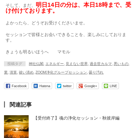
明日14日の分は、本日18時まで、受
そして、まだ、
け付けております。
よかったら、どうぞお受けくださいませ。
セッションで皆様とお会いできることを、楽しみにしておりま
す。
きょうも明るいほうへ マモル
投稿タグ
神社仏閣
,
エネルギー
,
見えない世界
,
過去世カルマ
,
悪いもの
,
業
,
清算
,
祓い清め
,
ZOOM浄化グループセッション
,
曇り汚れ
Facebook
Hatena
twitter
Google+
LINE
関連記事
【受付終了】魂の浄化セッション・秋彼岸編