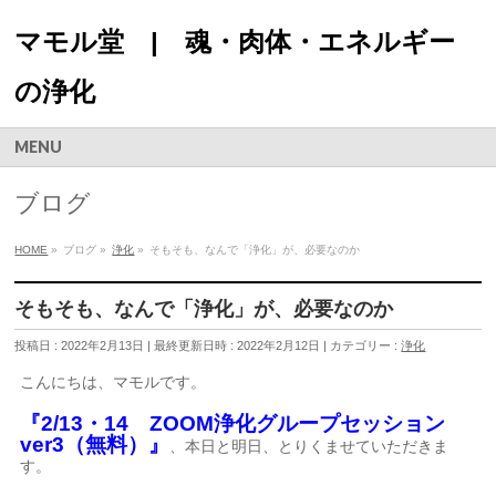
マモル堂 | 魂・肉体・エネルギー
の浄化
MENU
ブログ
HOME
»
ブログ
»
浄化
»
そもそも、なんで「浄化」が、必要なのか
そもそも、なんで「浄化」が、必要なのか
投稿日 : 2022年2月13日
最終更新日時 : 2022年2月12日
カテゴリー :
浄化
こんにちは、マモルです。
『2/13・14 ZOOM浄化グループセッション
ver3（無料）』
、本日と明日、とりくませていただきま
す。